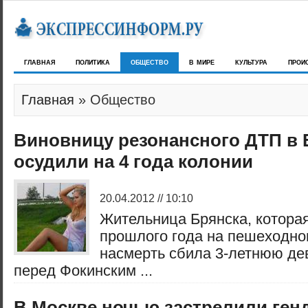
главная
политика
общество
в мире
культура
прои
Главная
» Общество
Виновницу резонансного ДТП в 
осудили на 4 года колонии
20.04.2012 // 10:10
Жительница Брянска, котора
прошлого года на пешеходно
насмерть сбила 3-летнюю дев
перед Фокинским ...
В Москве ночью застрелили ген