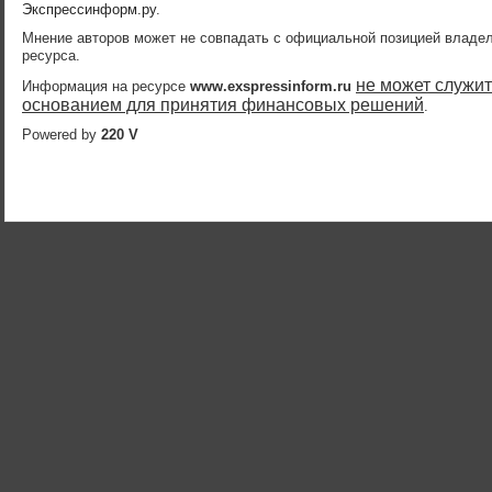
Экспрессинформ.ру
.
Мнение авторов может не совпадать с официальной позицией владе
ресурса.
не может служит
Информация на ресурсе
www.exspressinform.ru
основанием для принятия финансовых решений
.
Powered by
220 V