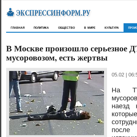
главная
политика
общество
в мире
культура
прои
В Москве произошло серьезное Д
мусоровозом, есть жертвы
05.02 | 06:
На Т
мусор
наезд 
кото
сотру
после