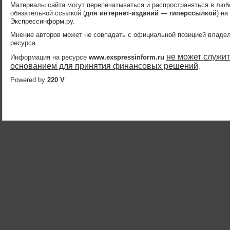
Материалы сайта могут перепечатываться и распространяться в лю
обязательной ссылкой (
для интернет-изданий — гиперссылкой
) на
Экспрессинформ.ру
.
Мнение авторов может не совпадать с официальной позицией владе
ресурса.
не может служит
Информация на ресурсе
www.exspressinform.ru
основанием для принятия финансовых решений
.
Powered by
220 V