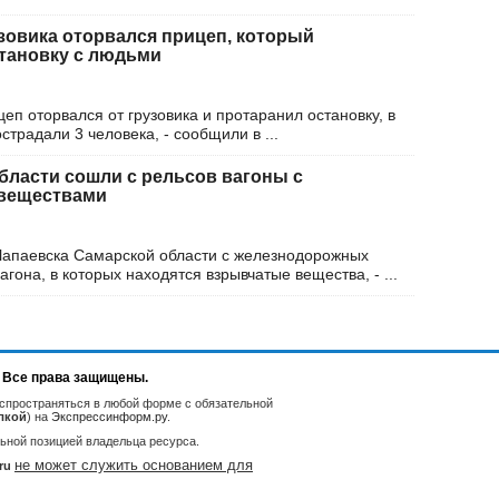
узовика оторвался прицеп, который
тановку с людьми
еп оторвался от грузовика и протаранил остановку, в
острадали 3 человека, - сообщили в ...
бласти сошли с рельсов вагоны с
веществами
Чапаевска Самарской области с железнодорожных
агона, в которых находятся взрывчатые вещества, - ...
. Все права защищены.
спространяться в любой форме с обязательной
лкой
) на
Экспрессинформ.ру
.
ьной позицией владельца ресурса.
не может служить основанием для
ru