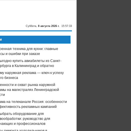
Суббота,
8 августа 2026 г.
15:57:33
и
оенная техника для кухни: главные
сы и ошибки при заказе
выгодно купить авиабилеты из Санкт-
рбурга в Калининград и обратно
му наружная реклама — ключ к успеху
го бизнеса
енности и охват рынка наружной
амы на магистралях Ленинградской
сти
ама на телеканале Россия: особенности
фективность рекламных кампаний
выбрать оборудование для
вообработки: руководство для
нающих и профессионалов
ы ремонта холодильников в