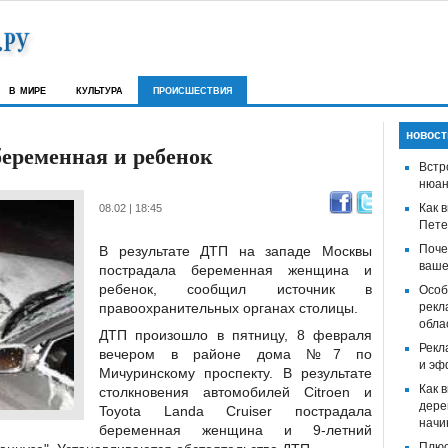
в мире
культура
происшествия
новост
беременная и ребенок
Встр
нюан
Как 
08.02 | 18:45
Пете
Поче
В результате ДТП на западе Москвы
ваше
пострадала беременная женщина и
ребенок, сообщил источник в
Особ
правоохранительных органах столицы.
рекл
обла
ДТП произошло в пятницу, 8 февраля
Рекл
вечером в районе дома №7 по
и эф
Мичуринскому проспекту. В результате
Как 
столкновения автомобилей Citroen и
дере
Toyota Landa Cruiser пострадала
начи
беременная женщина и 9-летний
Плюс