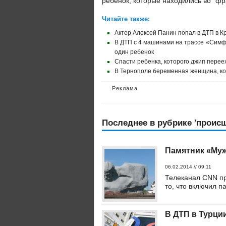
ребенок, которые находились во "фр
Читайте также:
Актер Алексей Панин попал в ДТП в К
В ДТП с 4 машинами на трассе «Симфе
один ребенок
Спасти ребенка, которого джип переех
В Тернополе беременная женщина, ко
Реклама
Последнее в рубрике 'проис
Памятник «Муж
06.02.2014 // 09:11
Телеканал CNN пр
то, что включил п
В ДТП в Турции