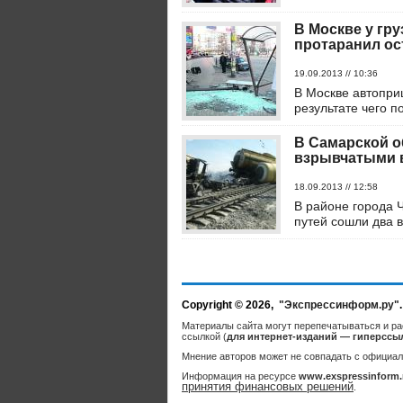
В Москве у гр
протаранил ос
19.09.2013 // 10:36
В Москве автоприц
результате чего п
В Самарской о
взрывчатыми 
18.09.2013 // 12:58
В районе города 
путей сошли два в
Copyright © 2026,
"Экспрессинформ.ру"
Материалы сайта могут перепечатываться и ра
ссылкой (
для интернет-изданий — гиперссы
Мнение авторов может не совпадать с официал
Информация на ресурсе
www.exspressinform.
принятия финансовых решений
.