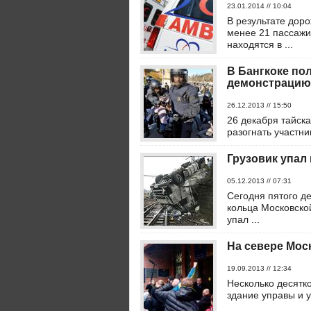
23.01.2014 // 10:04
В результате дор
менее 21 пассажи
находятся в ...
В Бангкоке по
демонстрацию
26.12.2013 // 15:50
26 декабря тайска
разогнать участни
Грузовик упал
05.12.2013 // 07:31
Сегодня пятого де
кольца Московско
упал ...
На севере Мос
19.09.2013 // 12:34
Несколько десятко
здание управы и у