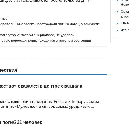
анцузе". Устанавливаются обстоятельства ДТП.
Ново
Созд
влия
рыму
Шейх
рополь-Николаевка» пострадали пять человек, в том числе
Что 
ал в утробе матери в Тернополе, не удалось
торую переехал джип, находится в тяжелом состоянии
шествия'
ество» оказался в центре скандала
инес извинения гражданам России и Белоруссии за
амятник «Мужество» в список самых уродливых ...
 погиб 21 человек