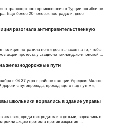
ожно-транспортного происшествия в Турции погибли не
ра. Еще более 20 человек пострадали, двое
лиция разогнала антиправительственную
я полиция потратила почти десять часов на то, чтобы
ков акции протеста у стадиона таиландско-японской ...
 на железнодорожные пути
кабря в 04.37 утра в районе станции Угрецкая Малого
й дороги с путепровода, проходящего над путями,
квы школьники ворвались в здание управы
в человек, среди них родители с детьми, ворвались в
строили акцию протеста против закрытия ...