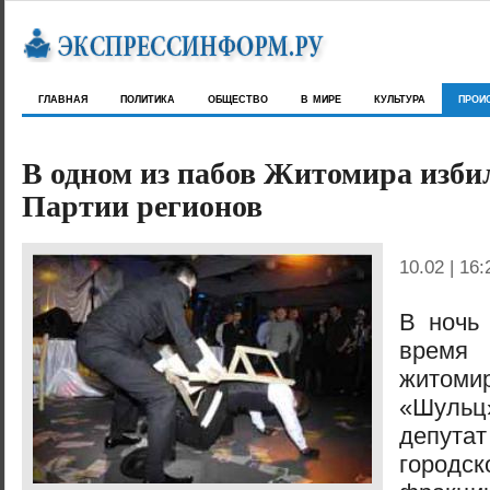
главная
политика
общество
в мире
культура
прои
В одном из пабов Житомира изби
Партии регионов
10.02 | 16:
В ночь
вре
жито
«Шуль
депута
городс