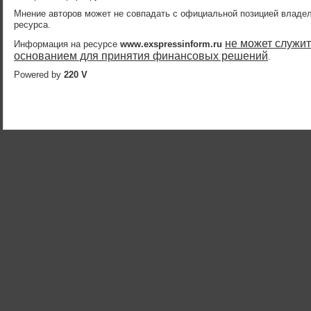
Мнение авторов может не совпадать с официальной позицией владе
ресурса.
не может служит
Информация на ресурсе
www.exspressinform.ru
основанием для принятия финансовых решений
.
Powered by
220 V