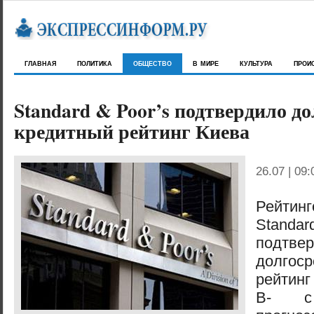
главная
политика
общество
в мире
культура
прои
Standard & Poor’s подтвердило д
кредитный рейтинг Киева
26.07 | 09:
Рейтин
Stand
подтве
долгос
рейтин
В- с 