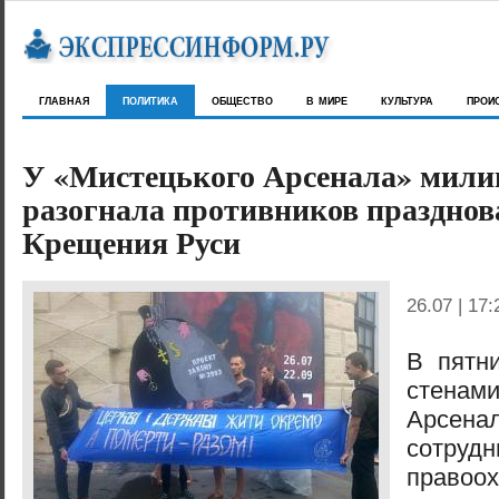
главная
политика
общество
в мире
культура
прои
У «Мистецького Арсенала» мили
разогнала противников празднов
Крещения Руси
26.07 | 17:
В пятн
стенам
Арсен
сотрудн
правоо