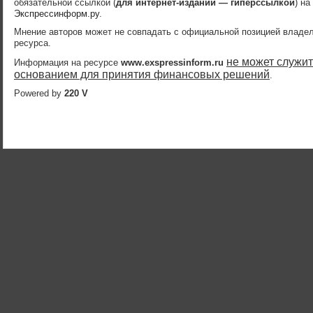
обязательной ссылкой (
для интернет-изданий — гиперссылкой
) на
Экспрессинформ.ру
.
Мнение авторов может не совпадать с официальной позицией владе
ресурса.
не может служит
Информация на ресурсе
www.exspressinform.ru
основанием для принятия финансовых решений
.
Powered by
220 V