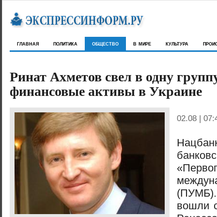
главная
политика
общество
в мире
культура
прои
Ринат Ахметов свел в одну группу
финансовые активы в Украине
02.08 | 07:
Нацбан
банко
«Перво
междун
(ПУМБ)
вошли 