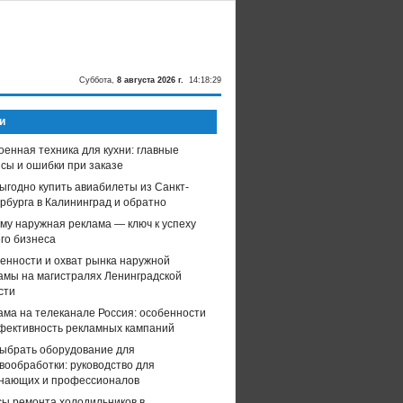
Суббота,
8 августа 2026 г.
14:18:29
и
оенная техника для кухни: главные
сы и ошибки при заказе
выгодно купить авиабилеты из Санкт-
рбурга в Калининград и обратно
му наружная реклама — ключ к успеху
го бизнеса
енности и охват рынка наружной
амы на магистралях Ленинградской
сти
ама на телеканале Россия: особенности
фективность рекламных кампаний
выбрать оборудование для
вообработки: руководство для
нающих и профессионалов
ы ремонта холодильников в