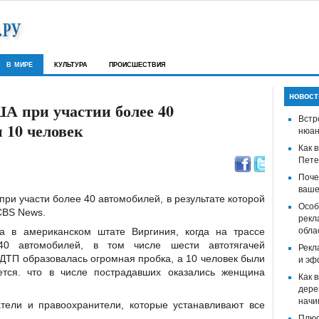
в мире
культура
происшествия
новост
А при участии более 40
Встр
 10 человек
нюан
Как 
Пете
Поче
ваше
ри участи более 40 автомобилей, в результате которой
Особ
CBS News.
рекл
а в американском штате Виргиния, когда на трассе
обла
40 автомобилей, в том числе шести автотягачей
Рекл
 ДТП образовалась огромная пробка, а 10 человек были
и эф
ется. что в числе пострадавших оказались женщина
Как 
дере
начи
ели и правоохранители, которые устанавливают все
Плюс