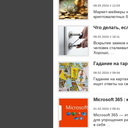
09.05.2024 // 12:03
Маркет-мейкеры и
криптовалютных б
Что делать, ес
09.02.2024 // 18:11
Вскрытие замков и
человек сталкива
Хорошо, ...
Гадание на та
08.02.2024 // 09:04
Гадание на картах
ищет ответы на св
Microsoft 365 
01.02.2024 // 08:41
Microsoft 365 — э
для упрощения ра
в себя ...