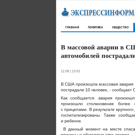
главная
политика
общество
В массовой аварии в СШ
автомобилей пострадали
12.08 | 13:03
В США произошла массовая авария п
пострадали 10 человек, - сообщает 
Как сообщается. авария произошл
произошло столкновение более 
с прицепами. В результате крупного
госпитализированы. Также сообща
и ребенок.
В данный момент на месте спасат
причины и обстоятельства аварии.