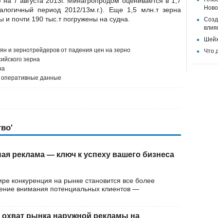
 на 7 августа 2013г. Минагропродом оценивается в 1,7
Ново
логичный период 2012/13м.г.). Еще 1,5 млн.т зерна
 и почти 190 тыс.т погружены на судна.
Созд
влия
Шейх
ян и зернотрейдеров от падения цен на зерно
Что 
сийского зерна
на
 - оперативные данные
во'
ая реклама — ключ к успеху вашего бизнеса
ре конкуренция на рынке становится все более
чение внимания потенциальных клиентов —
 охват рынка наружной рекламы на