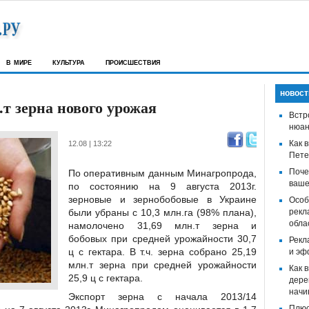
в мире
культура
происшествия
новост
.т зерна нового урожая
Встр
нюан
Как 
12.08 | 13:22
Пете
Поче
По оперативным данным Минагропрода,
ваше
по состоянию на 9 августа 2013г.
зерновые и зернобобовые в Украине
Особ
были убраны с 10,3 млн.га (98% плана),
рекл
обла
намолочено 31,69 млн.т зерна и
бобовых при средней урожайности 30,7
Рекл
ц с гектара. В т.ч. зерна собрано 25,19
и эф
млн.т зерна при средней урожайности
Как 
25,9 ц с гектара.
дере
начи
Экспорт зерна с начала 2013/14
Плюс