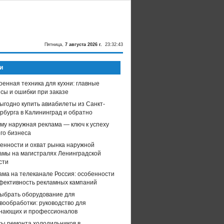
Пятница,
7 августа 2026 г.
23:32:44
и
оенная техника для кухни: главные
сы и ошибки при заказе
выгодно купить авиабилеты из Санкт-
рбурга в Калининград и обратно
му наружная реклама — ключ к успеху
го бизнеса
енности и охват рынка наружной
амы на магистралях Ленинградской
сти
ама на телеканале Россия: особенности
фективность рекламных кампаний
выбрать оборудование для
вообработки: руководство для
нающих и профессионалов
ы ремонта холодильников в