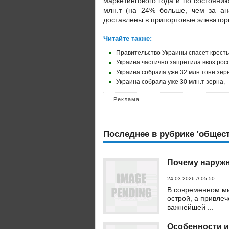
маркетингового года и по состоянию
млн.т (на 24% больше, чем за ана
доставлены в припортовые элеваторы
Читайте также:
Правительство Украины спасет кресть
Украина частично запретила ввоз рос
Украина собрала уже 32 млн тонн зер
Украина собрала уже 30 млн.т зерна,
Реклама
Последнее в рубрике 'общест
Почему наружн
24.03.2026 // 05:50
В современном ми
острой, а привле
важнейшей ...
Особенности и