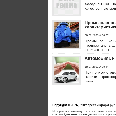
Холодильники – н
качественные моде
Промышленные
характеристик
09.02.2023 // 06:37
Промышленные цен
предназначены дл
отличаются от ...
Автомобиль и 
18.07.2021 // 08:44
При полном страх
защитить транспор
лишь ...
Copyright © 2026,
"Экспрессинформ.ру"
Материалы сайта могут перепечатываться и ра
ссылкой (
для интернет-изданий — гиперссы