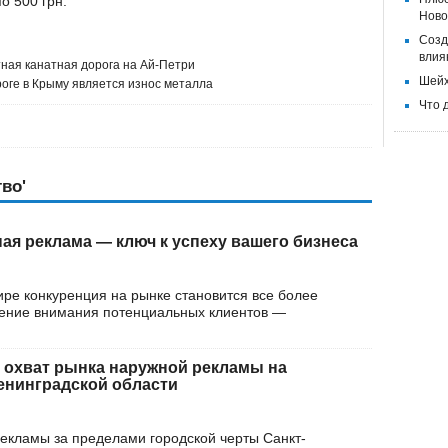
о 500 грн.
Ново
Созд
влия
ная канатная дорога на Ай-Петри
Шейх
оге в Крыму является износ металла
Что 
во'
ая реклама — ключ к успеху вашего бизнеса
ре конкуренция на рынке становится все более
чение внимания потенциальных клиентов —
 охват рынка наружной рекламы на
енинградской области
екламы за пределами городской черты Санкт-