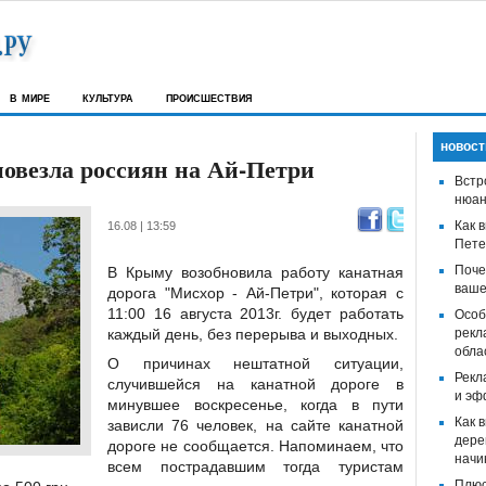
в мире
культура
происшествия
новост
повезла россиян на Ай-Петри
Встр
нюан
Как 
16.08 | 13:59
Пете
Поче
В Крыму возобновила работу канатная
ваше
дорога "Мисхор - Ай-Петри", которая с
11:00 16 августа 2013г. будет работать
Особ
каждый день, без перерыва и выходных.
рекл
обла
О причинах нештатной ситуации,
Рекл
случившейся на канатной дороге в
и эф
минувшее воскресенье, когда в пути
Как 
зависли 76 человек, на сайте канатной
дере
дороге не сообщается. Напоминаем, что
начи
всем пострадавшим тогда туристам
Плюс