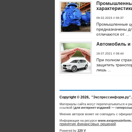
Промышленные
характеристик
09.02.2023 // 06:37
Промышленные цен
предназначены дл
отличаются от ...
Автомобиль и 
18.07.2021 // 08:44
При полном страх
защитить транспор
лишь ...
Copyright © 2026,
"Экспрессинформ.ру"
Материалы сайта могут перепечатываться и ра
ссылкой (
для интернет-изданий — гиперссы
Мнение авторов может не совпадать с официал
Информация на ресурсе
www.exspressinform.
принятия финансовых решений
.
Powered by
220 V