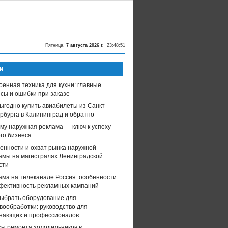
Пятница,
7 августа 2026 г.
23:48:51
и
оенная техника для кухни: главные
сы и ошибки при заказе
выгодно купить авиабилеты из Санкт-
рбурга в Калининград и обратно
му наружная реклама — ключ к успеху
го бизнеса
енности и охват рынка наружной
амы на магистралях Ленинградской
сти
ама на телеканале Россия: особенности
фективность рекламных кампаний
выбрать оборудование для
вообработки: руководство для
нающих и профессионалов
ы ремонта холодильников в